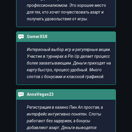
профессионализмом. Это хорошее место
для тех, кто хочет почувствовать азарт и
получать удовольствие от игры.
GamerX58
Интересный выбор игр и регулярные акции.
Участие в турнирах в Pin Up делает процесс
более захватывающим. Деньги приходят на
карту быстро, процесс удобный. Много
слотов с бонусами и классной графикой.
AnnaVegas23
Регистрация в казино Пин Ап простая, а
интерфейс интуитивно понятен. Слоты
работают без задержек, а бонусы
добавляют азарт. Деньги выводятся