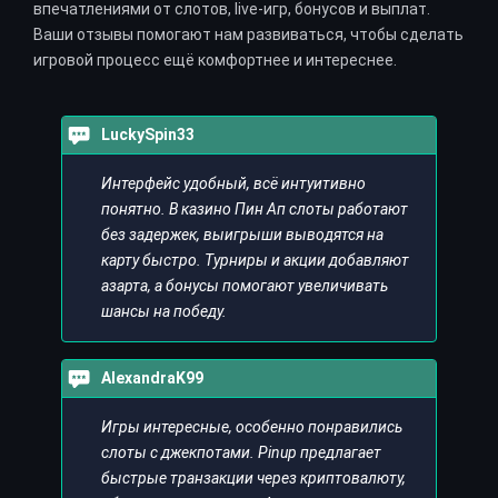
впечатлениями от слотов, live-игр, бонусов и выплат.
Ваши отзывы помогают нам развиваться, чтобы сделать
игровой процесс ещё комфортнее и интереснее.
LuckySpin33
Интерфейс удобный, всё интуитивно
понятно. В казино Пин Ап слоты работают
без задержек, выигрыши выводятся на
карту быстро. Турниры и акции добавляют
азарта, а бонусы помогают увеличивать
шансы на победу.
AlexandraK99
Игры интересные, особенно понравились
слоты с джекпотами. Pinup предлагает
быстрые транзакции через криптовалюту,