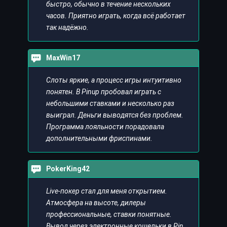
быстро, обычно в течение нескольких
часов. Приятно играть, когда всё работает
так надёжно.
MaxWin17
Слоты яркие, а процесс игры интуитивно
понятен. В Pinup пробовал играть с
небольшими ставками и несколько раз
выиграл. Деньги выводятся без проблем.
Программа лояльности порадовала
дополнительными фриспинами.
PokerKing42
Live-покер стал для меня открытием.
Атмосфера на высоте, дилеры
профессиональные, ставки понятные.
Вывод через электронные кошельки в Pin