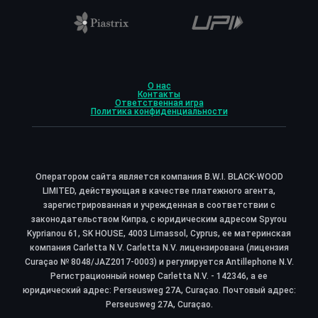
О нас
Контакты
Ответственная игра
Политика конфиденциальности
Оператором сайта является компания B.W.I. BLACK-WOOD
LIMITED, действующая в качестве платежного агента,
зарегистрированная и учрежденная в соответствии с
законодательством Кипра, с юридическим адресом Spyrou
Kyprianou 61, SK HOUSE, 4003 Limassol, Cyprus, ее материнская
компания Carletta N.V. Carletta N.V. лицензирована (лицензия
Curaçao № 8048/JAZ2017-0003) и регулируется Antillephone N.V.
Регистрационный номер Carletta N.V. - 142346, а ее
юридический адрес: Perseusweg 27A, Curaçao. Почтовый адрес:
Perseusweg 27A, Curaçao.