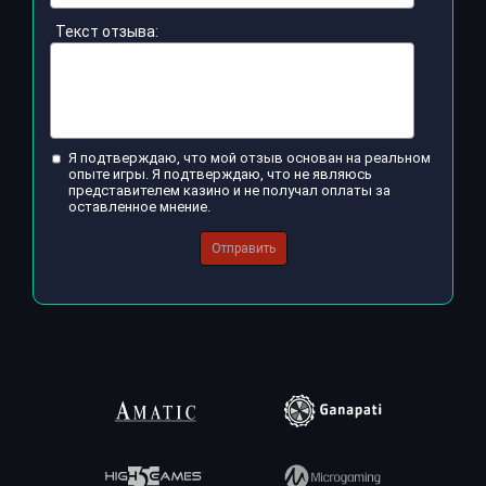
Текст отзыва:
Я подтверждаю, что мой отзыв основан на реальном
опыте игры. Я подтверждаю, что не являюсь
представителем казино и не получал оплаты за
оставленное мнение.
Отправить