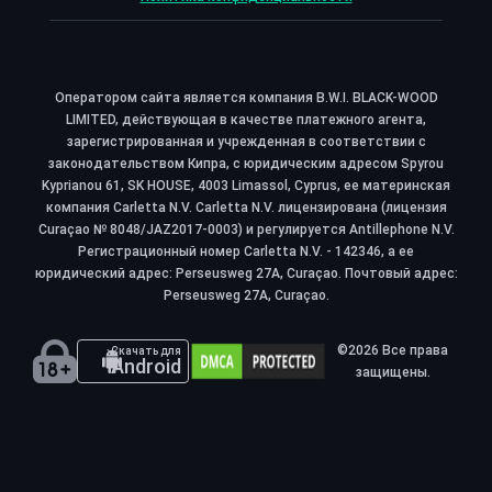
Оператором сайта является компания B.W.I. BLACK-WOOD
LIMITED, действующая в качестве платежного агента,
зарегистрированная и учрежденная в соответствии с
законодательством Кипра, с юридическим адресом Spyrou
Kyprianou 61, SK HOUSE, 4003 Limassol, Cyprus, ее материнская
компания Carletta N.V. Carletta N.V. лицензирована (лицензия
Curaçao № 8048/JAZ2017-0003) и регулируется Antillephone N.V.
Регистрационный номер Carletta N.V. - 142346, а ее
юридический адрес: Perseusweg 27A, Curaçao. Почтовый адрес:
Perseusweg 27A, Curaçao.
©2026 Все права
Скачать для
Android
защищены.