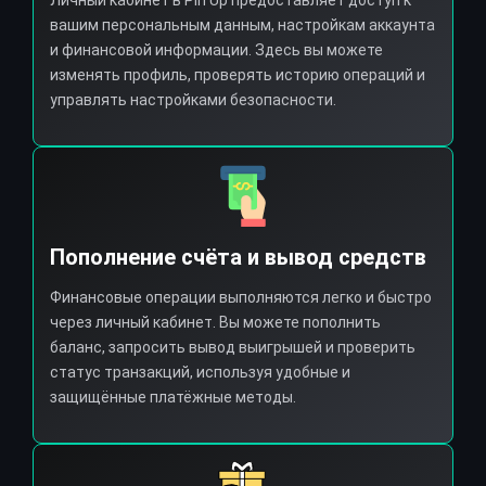
вашим персональным данным, настройкам аккаунта
и финансовой информации. Здесь вы можете
изменять профиль, проверять историю операций и
управлять настройками безопасности.
Пополнение счёта и вывод средств
Финансовые операции выполняются легко и быстро
через личный кабинет. Вы можете пополнить
баланс, запросить вывод выигрышей и проверить
статус транзакций, используя удобные и
защищённые платёжные методы.