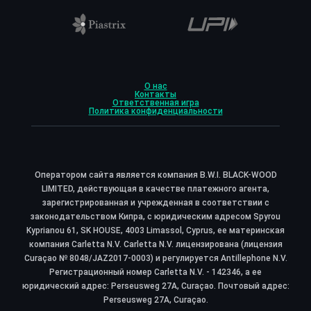
О нас
Контакты
Ответственная игра
Политика конфиденциальности
Оператором сайта является компания B.W.I. BLACK-WOOD
LIMITED, действующая в качестве платежного агента,
зарегистрированная и учрежденная в соответствии с
законодательством Кипра, с юридическим адресом Spyrou
Kyprianou 61, SK HOUSE, 4003 Limassol, Cyprus, ее материнская
компания Carletta N.V. Carletta N.V. лицензирована (лицензия
Curaçao № 8048/JAZ2017-0003) и регулируется Antillephone N.V.
Регистрационный номер Carletta N.V. - 142346, а ее
юридический адрес: Perseusweg 27A, Curaçao. Почтовый адрес:
Perseusweg 27A, Curaçao.