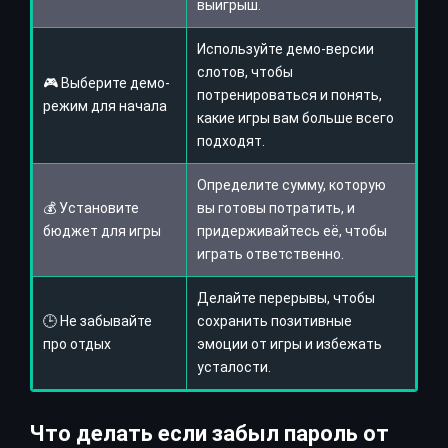
выигрыш.
Используйте демо-версии
слотов, чтобы
🎮 Выберите демо-
потренироваться и понять,
режим для начала
какие игры вам больше всего
подходят.
Определите сумму, которую
💰 Установите
вы готовы потратить, и
бюджет для игры
придерживайтесь её, чтобы
играть ответственно.
Делайте перерывы, чтобы
🕒 Не забывайте
сохранить позитивные
про отдых
эмоции от игры и избежать
усталости.
Что делать если забыл пароль от