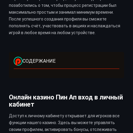
позаботились о том, чтобы процесс регистрации был
максимально простым и занимал минимум времени.
После успешного создания профиля вы сможете
пополнять счёт, участвовать в акциях и наслаждаться
игрой в любое время на любом устройстве.
СОДЕРЖАНИЕ
Онлайн казино Пин Ап вход в личный
кабинет
Доступ к личному кабинету открывает для игроков все
функции нашего казино. Здесь вы можете управлять
своим профилем, активировать бонусы, отслеживать