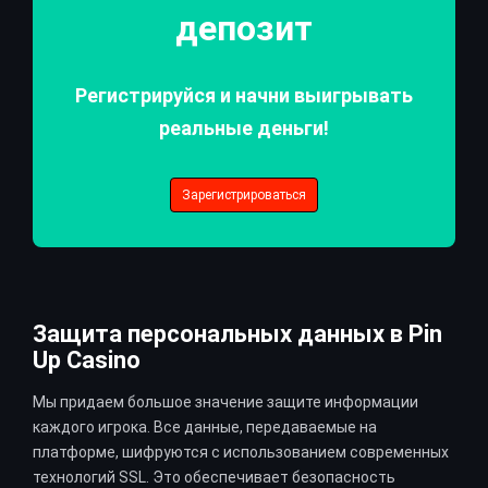
депозит
Регистрируйся и начни выигрывать
реальные деньги!
Зарегистрироваться
Защита персональных данных в Pin
Up Casino
Мы придаем большое значение защите информации
каждого игрока. Все данные, передаваемые на
платформе, шифруются с использованием современных
технологий SSL. Это обеспечивает безопасность