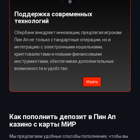
Поддержка современных
технологий
Сбербанк внедряет инновации, предлагая игрокам
Пин Ап не только стандартные операции, но и
интеграцию с электронными кошельками,
криптовалютами и новыми финансовыми
инструментами, обеспечивая дополнительные
возможности и удобство.
Играть
Как пополнить депозит в Пин Ап
казино с карты МИР
Мы предлагаем удобные способы пополнения, чтобы вы