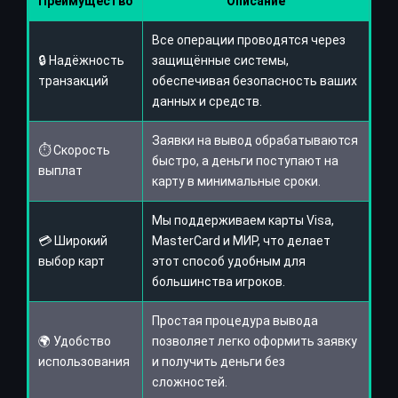
Преимущество
Описание
Все операции проводятся через
🔒 Надёжность
защищённые системы,
транзакций
обеспечивая безопасность ваших
данных и средств.
Заявки на вывод обрабатываются
⏱ Скорость
быстро, а деньги поступают на
выплат
карту в минимальные сроки.
Мы поддерживаем карты Visa,
💳 Широкий
MasterCard и МИР, что делает
выбор карт
этот способ удобным для
большинства игроков.
Простая процедура вывода
🌍 Удобство
позволяет легко оформить заявку
использования
и получить деньги без
сложностей.