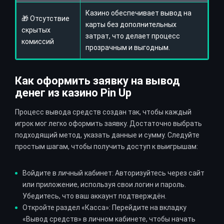
Казино обеспечивает вывод на
🎁 Отсутствие
карты без дополнительных
скрытых
затрат, что делает процесс
комиссий
прозрачным и выгодным.
Как оформить заявку на вывод
денег из казино Pin Up
Процесс вывода средств создан так, чтобы каждый
игрок мог легко оформить заявку. Достаточно выбрать
подходящий метод, указать данные и сумму. Следуйте
простым шагам, чтобы получить доступ к выигрышам:
Войдите в личный кабинет: Авторизуйтесь через сайт
или приложение, используя свои логин и пароль.
Убедитесь, что ваш аккаунт подтверждён.
Откройте раздел «Касса»: Перейдите на вкладку
«Вывод средств» в личном кабинете, чтобы начать