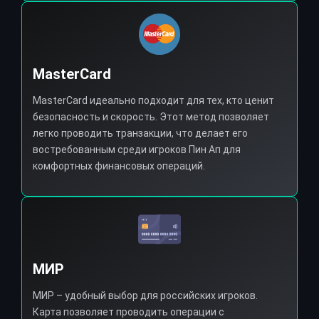
MasterCard
MasterCard идеально подходит для тех, кто ценит
безопасность и скорость. Этот метод позволяет
легко проводить транзакции, что делает его
востребованным среди игроков Пин Ап для
комфортных финансовых операций.
МИР
МИР – удобный выбор для российских игроков.
Карта позволяет проводить операции с