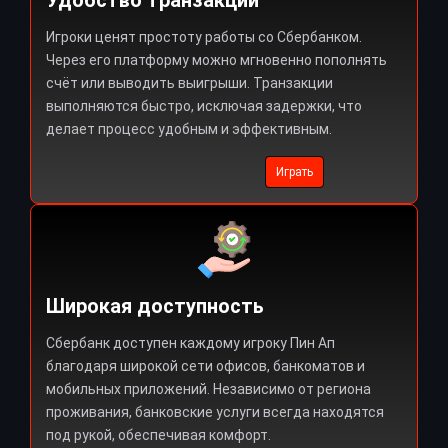
Игроки ценят простоту работы со Сбербанком.
Через его платформу можно мгновенно пополнять
счёт или выводить выигрыши. Транзакции
выполняются быстро, исключая задержки, что
делает процесс удобным и эффективным.
Играть
Широкая доступность
Сбербанк доступен каждому игроку Пин Ап
благодаря широкой сети офисов, банкоматов и
мобильных приложений. Независимо от региона
проживания, банковские услуги всегда находятся
под рукой, обеспечивая комфорт.